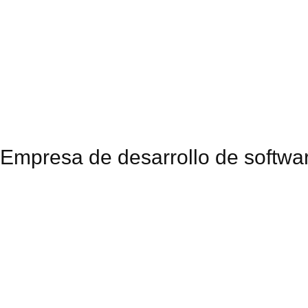
Trasformación digi
a la medida
Empresa de desarrollo de softwa
+
0
+
0
+
Años de
Expertos
Desarrollo d
experiencia
Profesionales
Aplicaciones
Móviles