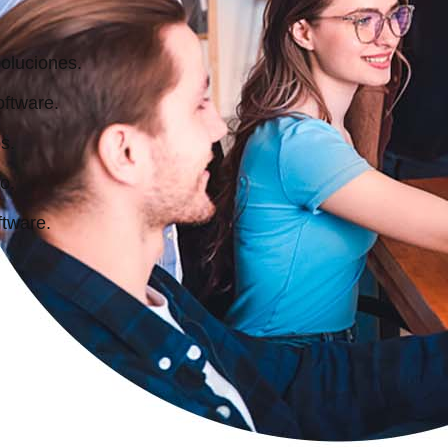
soluciones.
oftware.
s.
o.
ftware.